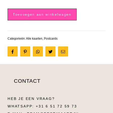
Ecologische
letterpress
Toevoegen aan winkelwagen
ansichtkaart
'thinking
of
you'
aantal
Categorieën:
Alle kaarten
,
Postcards
Share
Pin
Tweet
Send
on
it
email
Facebook
CONTACT
HEB JE EEN VRAAG?
WHATSAPP: +31 6 51 72 59 73