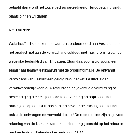
betaald dan wordt het totale bedrag gecrediteerd. Terugbetaling vindt
plaats binnen 14 dagen.
RETOUREN:
Webshop* artikelen kunnen worden geretourneerd aan Festiart indien
het product niet aan de verwachting voldoet, met inachtneming van de
wettelijke bedenktijd van 14 dagen. Stuur daarvoor altijd vooraf een
email naar team@festikaart.nl met de orderinformatie. Je ontvangt
vervolgens van Festiart een geldig retour etiket. Festiart is dan
verantwoordelijk voor jouw retourzending, eventuele vermissing of
beschadiging die het tijdens de retourzending oploopt. Geef het
pakketje af op een DHL postpunt en bewaar de trackingcode tot het
pakket is ontvangen en verwerkt. Let op! De retourkosten zijn altijd voor
rekening van de klant en worden in mindering gebracht op het retour te
boeken bedrag. Retourkosten bedragen €8,25.