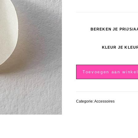
BEREKEN JE PRIJS/A
KLEUR JE KLEU
Beige
sluitzegel,
Toevoegen aan winke
witte
hartjes
aantal
Categorie:
Accessoires