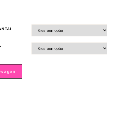
ANTAL
R
lwagen