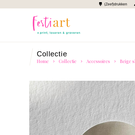
(Zeef)drukken
Collectie
Home
Collectie
Accessoires
Beige sl