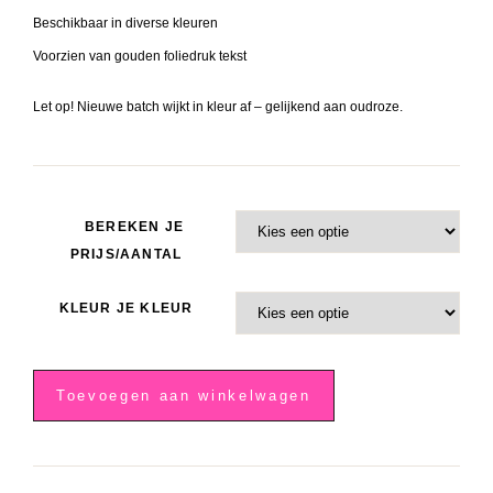
Beschikbaar in diverse kleuren
Voorzien van gouden foliedruk tekst
Let op! Nieuwe batch wijkt in kleur af – gelijkend aan oudroze.
BEREKEN JE
PRIJS/AANTAL
KLEUR JE KLEUR
Vintage
roze
Toevoegen aan winkelwagen
sluitzegel,
goud
'Baby
News'
aantal