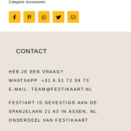
Categorie:
Accessoires
Share
Pin
Tweet
Send
on
it
email
Facebook
CONTACT
HEB JE EEN VRAAG?
WHATSAPP: +31 6 51 72 59 73
E-MAIL: TEAM@FESTIKAART.NL
FESTIART IS GEVESTIGD AAN DE
SPANJELAAN 21 A3 IN ASSEN, NL.
ONDERDEEL VAN FESTIKAART