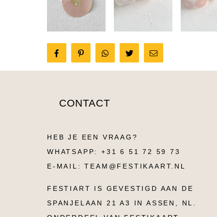
Share
Pin
Tweet
Send
on
it
email
Facebook
CONTACT
HEB JE EEN VRAAG?
WHATSAPP: +31 6 51 72 59 73
E-MAIL: TEAM@FESTIKAART.NL
FESTIART IS GEVESTIGD AAN DE
SPANJELAAN 21 A3 IN ASSEN, NL.