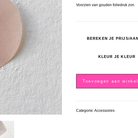
Voorzien van gouden foliedruk zon
BEREKEN JE PRIJS/AA
KLEUR JE KLEUR
Zachtroze
sluitzegel,
Toevoegen aan winke
gouden
schelp
aantal
Categorie:
Accessoires