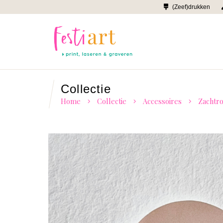
(Zeef)drukken
Collectie
Home
Collectie
Accessoires
Zachtro