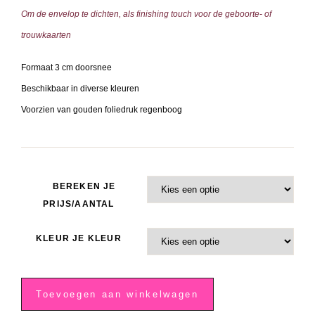
Om de envelop te dichten, als finishing touch voor de geboorte- of
trouwkaarten
Formaat 3 cm doorsnee
Beschikbaar in diverse kleuren
Voorzien van gouden foliedruk regenboog
BEREKEN JE
PRIJS/AANTAL
KLEUR JE KLEUR
Bordeaux
rode
Toevoegen aan winkelwagen
sluitzegel,
gouden
regenboog