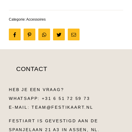
aantal
Categorie:
Accessoires
Share
Pin
Tweet
Send
on
it
email
Facebook
CONTACT
HEB JE EEN VRAAG?
WHATSAPP: +31 6 51 72 59 73
E-MAIL: TEAM@FESTIKAART.NL
FESTIART IS GEVESTIGD AAN DE
SPANJELAAN 21 A3 IN ASSEN, NL.