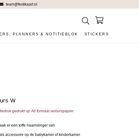
team@festikaart.nl
ERS, PLANNERS & NOTITIEBLOK
STICKERS
ours W
foliedruk gedrukt op A6 formaat velourspapier
aak er een toffe naamslinger van.
 als accessoire op de babykamer of kinderkamer.