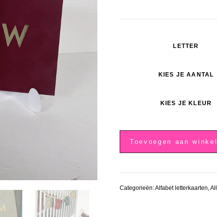
LETTER
KIES JE AANTAL
KIES JE KLEUR
Alfabet
letterkaart
Toevoegen aan winke
velours
W
aantal
Categorieën:
Alfabet letterkaarten
,
Al