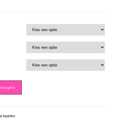
lwagen
le kaarten