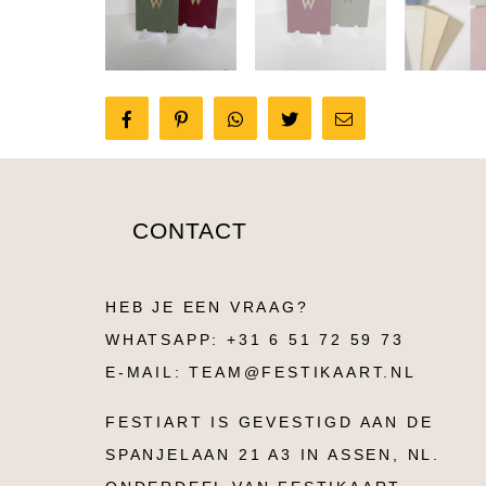
Share
Pin
Tweet
Send
on
it
email
Facebook
CONTACT
HEB JE EEN VRAAG?
WHATSAPP: +31 6 51 72 59 73
E-MAIL: TEAM@FESTIKAART.NL
FESTIART IS GEVESTIGD AAN DE
SPANJELAAN 21 A3 IN ASSEN, NL.